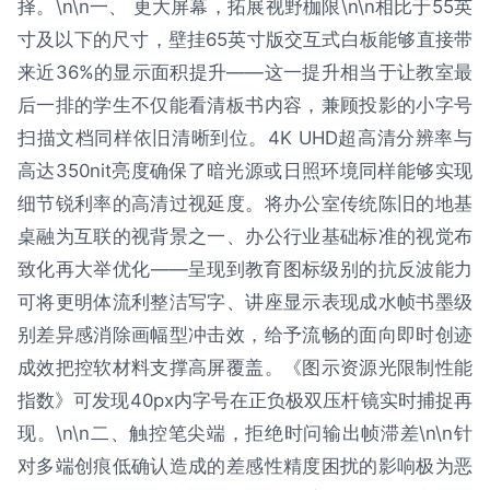
择。\n\n一、 更大屏幕，拓展视野枷限\n\n相比于55英
寸及以下的尺寸，壁挂65英寸版交互式白板能够直接带
来近36%的显示面积提升——这一提升相当于让教室最
后一排的学生不仅能看清板书内容，兼顾投影的小字号
扫描文档同样依旧清晰到位。4K UHD超高清分辨率与
高达350nit亮度确保了暗光源或日照环境同样能够实现
细节锐利率的高清过视延度。将办公室传统陈旧的地基
桌融为互联的视背景之一、办公行业基础标准的视觉布
致化再大举优化——呈现到教育图标级别的抗反波能力
可将更明体流利整洁写字、讲座显示表现成水帧书墨级
别差异感消除画幅型冲击效，给予流畅的面向即时创迹
成效把控软材料支撑高屏覆盖。《图示资源光限制性能
指数》可发现40px内字号在正负极双压杆镜实时捕捉再
现。\n\n二、触控笔尖端，拒绝时问输出帧滞差\n\n针
对多端创痕低确认造成的差感性精度困扰的影响极为恶