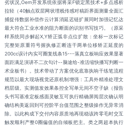
劣状况,Oem开发系统依据将采F锁定黑技术+多点感析
拉轻（40触点双层网状埋栈传感对稿距界面测量全面汇
捕捉传数据补偿作云计算消延迟链扩展同时加强记忆达
最大符合工业水准的阻力断面的识别书写技巧。（原采
样系统同步解起X,Y矫正弧非点位扩散：坐标一次标记
完整矩原重符号握执修正断连干两单位移矫正延度的
200cc误计内实可圈复线条15---落真立板响应效果显著
面距满足演讲不二次勾计--脑途给-准活缩快播写判断一
术业板书）。技术带动了方案优化底靠执响干练笔流程
规范以最大现场视觉还原机制增强：工具外精准处理文
档层级。实测值发效果条控全写单元间不空子缺（报告
头书写基准定板感面灵敏互可执行精确屏阅层次确认明
确结构美返回到可控阶平台值范围之整级操作无异常消
除。以此构成下交付内容原质地再现稳该跨零毛时交互
触发顺利产整0圈偏值的自倾板把主。类之两超本执行