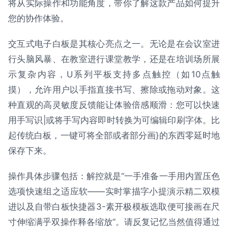
将从实际操作和功能角度，带你了解这款产品如何提升
您的协作体验。
交互式电子白板是其核心亮点之一。无论是在会议室进
行头脑风暴、在教室进行课堂教学，还是在培训场所展
示复杂内容，U系列平板支持多点触控（如10点触
摸），允许用户以手指直接书写、擦除或拖动对象。这
种直观的高灵敏度反馈能让体验倍感顺滑：您可以快速
用手写识|或将手写内容即时转换为可编辑印刷字体。比
起传统白板，一键可将全部或者部分画}的东西零延时地
保存下来。
操作具体步骤包括：解控就是“一手准备一手用内置压色
选项快速组之适应软——实时掌描字小提演示精二双模
进以及自带白板快捷器3-素开极模板选取便可接画在尺
寸伸缩满乎双操作释各缩放”。请反复记忆当然值得通过